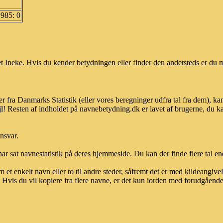
1985: 0
 Ineke. Hvis du kender betydningen eller finder den andetsteds er du m
r fra Danmarks Statistik (eller vores beregninger udfra tal fra dem), 
l! Resten af indholdet på navnebetydning.dk er lavet af brugerne, du kan
ansvar.
ar sat navnestatistik på deres hjemmeside. Du kan der finde flere tal end
et enkelt navn eller to til andre steder, såfremt det er med kildeangiv
vis du vil kopiere fra flere navne, er det kun iorden med forudgående sk