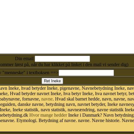
Din email
kommer først på, når du har klikket på linket i den mail vi sender dig)
v "menneske" i textboksen ==>
avn Ineke, hvad betyder Ineke, pigenavne, Navnebetydning Ineke, nav
eke, Hvad betyder navnet Ineke, hva betyr Ineke, hva navnet betyr, b
 babynavne, fornavne,
navne
. Hvad skal barnet hedde, navn, navne, na
neguiden, danske navne, betydning navn, navnet betyder, Ineke navne
Ineke, Ineke statistik, navn statistik, navneændring, navne statistik I
avnebetydning.dk
Hvor mange hedder
Ineke i Danmark? Navn betydning.
nenavne. Etymologi. Betydning af navne. navne. Navne historie. Navn