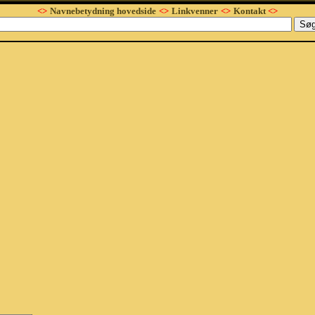
<>
Navnebetydning hovedside
<>
Linkvenner
<>
Kontakt
<>