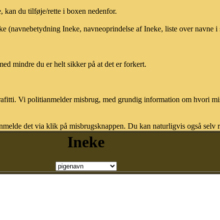
kan du tilføje/rette i boxen nedenfor.
eke (navnebetydning Ineke, navneoprindelse af Ineke, liste over navne 
med mindre du er helt sikker på at det er forkert.
afitti. Vi politianmelder misbrug, med grundig information om hvori m
nmelde det via klik på misbrugsknappen. Du kan naturligvis også selv re
Ineke