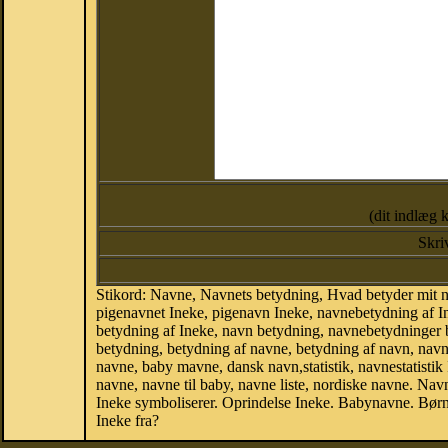
(dit indlæg 
Skri
Stikord: Navne, Navnets betydning, Hvad betyder mit n
pigenavnet Ineke, pigenavn Ineke, navnebetydning af In
betydning af Ineke, navn betydning, navnebetydninger
betydning, betydning af navne, betydning af navn, nav
navne, baby mavne, dansk navn,statistik, navnestatistik 
navne, navne til baby, navne liste, nordiske navne. N
Ineke symboliserer. Oprindelse Ineke. Babynavne. Bør
Ineke fra?