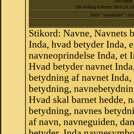
Din email
(dit indlæg kommer først på, nå
Skriv "menneske" i te
Stikord: Navne, Navnets 
Inda, hvad betyder Inda, 
navneoprindelse Inda, et 
Hvad betyder navnet Inda,
betydning af navnet Inda,
betydning, navnebetydnin
Hvad skal barnet hedde, n
betydning, navnes betydni
af navn, navneguiden, da
betyder, Inda navnesymbo