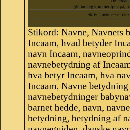
Din email
(dit indlæg kommer først på, nå
Skriv "menneske" i te
Stikord: Navne, Navnets 
Incaam, hvad betyder Inc
navn Incaam, navneoprind
navnebetydning af Incaam
hva betyr Incaam, hva nav
Incaam, Navne betydning 
navnebetydninger babyna
barnet hedde, navn, navne
betydning, betydning af n
navneguiden, danske navn