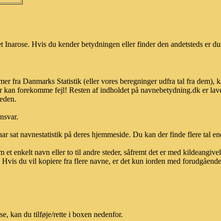
 Inarose. Hvis du kender betydningen eller finder den andetsteds er du
mer fra Danmarks Statistik (eller vores beregninger udfra tal fra dem),
r kan forekomme fejl! Resten af indholdet på navnebetydning.dk er lave
heden.
ansvar.
ar sat navnestatistik på deres hjemmeside. Du kan der finde flere tal end
et enkelt navn eller to til andre steder, såfremt det er med kildeangiv
vis du vil kopiere fra flere navne, er det kun iorden med forudgående sk
, kan du tilføje/rette i boxen nedenfor.