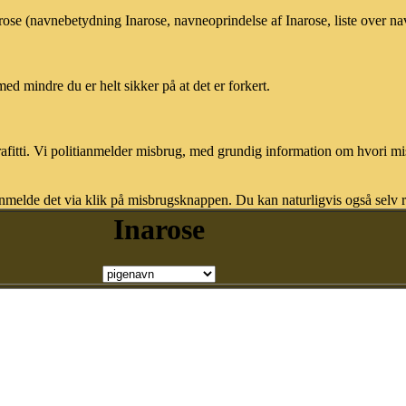
arose (navnebetydning Inarose, navneoprindelse af Inarose, liste over n
med mindre du er helt sikker på at det er forkert.
afitti. Vi politianmelder misbrug, med grundig information om hvori m
nmelde det via klik på misbrugsknappen. Du kan naturligvis også selv re
Inarose