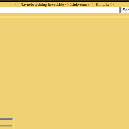
<>
Navnebetydning hovedside
<>
Linkvenner
<>
Kontakt
<>