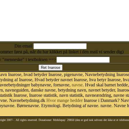
Din email
kommer først på, når du har klikket på linket i den mail vi sender dig)
v "menneske" i textboksen ==>
avn Inarose, hvad betyder Inarose, pigenavne, Navnebetydning Inarose
ydning af Inarose, Hvad betyder navnet Inarose, hva betyr Inarose, hva
 navnebetydninger babynavne, fornavne,
navne
. Hvad skal barnet hedde
vn, navneguiden, danske navne, betydning navn, navnet betyder, Inar
tistik Inarose, Inarose statistik, navn statistik, navneændring, navne s
 navne. Navnebetydning.dk
Hvor mange hedder
Inarose i Danmark? Navn 
abynavne. Børnenavne. Etymologi. Betydning af navne. navne. Navne h
right 2007-
. All rights reserved. Donationer: Mobilepay: 29850 (den er god nok selvom det ikke er et telefon