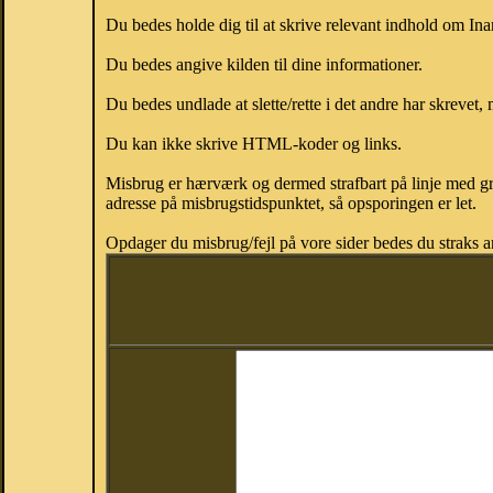
Du bedes holde dig til at skrive relevant indhold om In
Du bedes angive kilden til dine informationer.
Du bedes undlade at slette/rette i det andre har skrevet, 
Du kan ikke skrive HTML-koder og links.
Misbrug er hærværk og dermed strafbart på linje med gr
adresse på misbrugstidspunktet, så opsporingen er let.
Opdager du misbrug/fejl på vore sider bedes du straks a