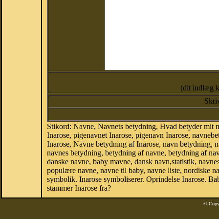
(dit indlæg 
Skri
Stikord: Navne, Navnets betydning, Hvad betyder mit n
Inarose, pigenavnet Inarose, pigenavn Inarose, navnebet
Inarose, Navne betydning af Inarose, navn betydning,
navnes betydning, betydning af navne, betydning af na
danske navne, baby mavne, dansk navn,statistik, navnesta
populære navne, navne til baby, navne liste, nordiske
symbolik. Inarose symboliserer. Oprindelse Inarose. B
stammer Inarose fra?
© Copy