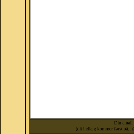
Din email
(dit indlæg kommer først på, nå