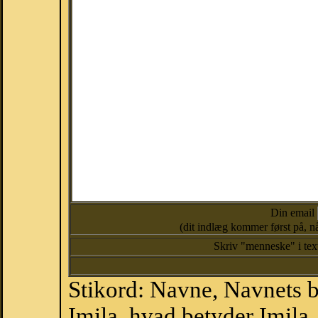
Din email
(dit indlæg kommer først på, nå
Skriv "menneske" i te
Stikord: Navne, Navnets 
Imila, hvad betyder Imila