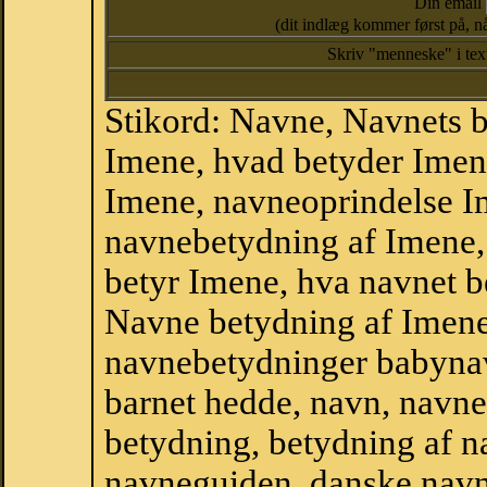
Din email
(dit indlæg kommer først på, nå
Skriv "menneske" i te
Stikord: Navne, Navnets 
Imene, hvad betyder Imen
Imene, navneoprindelse I
navnebetydning af Imene,
betyr Imene, hva navnet b
Navne betydning af Imene
navnebetydninger babyna
barnet hedde, navn, navne
betydning, betydning af n
navneguiden, danske navn