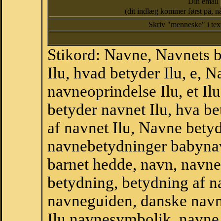
Din email
(dit indlæg kommer først på, nå
Skriv "menneske" i te
Stikord: Navne, Navnets 
Ilu, hvad betyder Ilu, e, 
navneoprindelse Ilu, et Il
betyder navnet Ilu, hva be
af navnet Ilu, Navne betyd
navnebetydninger babyna
barnet hedde, navn, navne
betydning, betydning af n
navneguiden, danske navn
Ilu navnesymbolik, navne