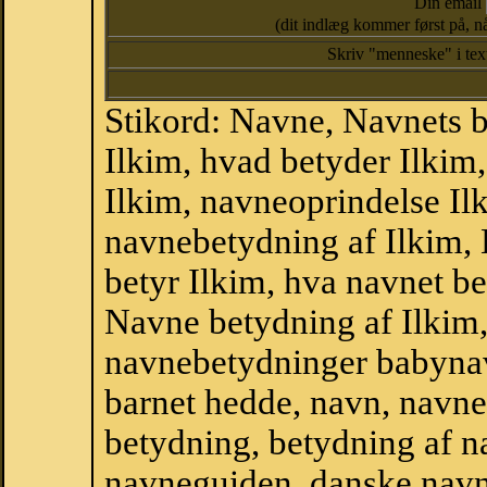
Din email
(dit indlæg kommer først på, nå
Skriv "menneske" i te
Stikord: Navne, Navnets 
Ilkim, hvad betyder Ilkim
Ilkim, navneoprindelse Ilk
navnebetydning af Ilkim, 
betyr Ilkim, hva navnet be
Navne betydning af Ilkim
navnebetydninger babyna
barnet hedde, navn, navne
betydning, betydning af n
navneguiden, danske navn