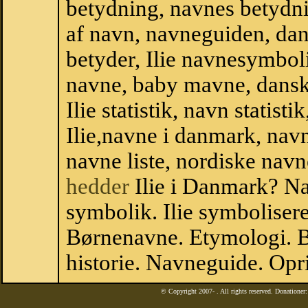
betydning, navnes betydni
af navn, navneguiden, da
betyder, Ilie navnesymbol
navne, baby mavne, dansk n
Ilie statistik, navn statist
Ilie,navne i danmark, nav
navne liste, nordiske na
hedder
Ilie i Danmark? Nav
symbolik. Ilie symbolisere
Børnenavne. Etymologi. B
historie. Navneguide. Opr
© Copyright 2007-
. All rights reserved. Donatione