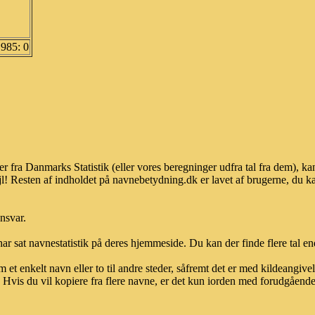
1985: 0
er fra Danmarks Statistik (eller vores beregninger udfra tal fra dem),
l! Resten af indholdet på navnebetydning.dk er lavet af brugerne, du kan
ansvar.
ar sat navnestatistik på deres hjemmeside. Du kan der finde flere tal end
et enkelt navn eller to til andre steder, såfremt det er med kildeangiv
vis du vil kopiere fra flere navne, er det kun iorden med forudgående sk