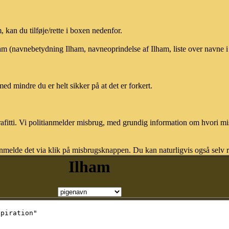
kan du tilføje/rette i boxen nedenfor.
lham (navnebetydning Ilham, navneoprindelse af Ilham, liste over navne
med mindre du er helt sikker på at det er forkert.
afitti. Vi politianmelder misbrug, med grundig information om hvori m
nmelde det via klik på misbrugsknappen. Du kan naturligvis også selv re
Ilham