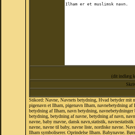
(dit indlæg 
Skri
Stikord: Navne, Navnets betydning, Hvad betyder mit 
pigenavn et Ilham, pigenavn Ilham, navnebetydning af 
betydning af Ilham, navn betydning, navnebetydninger
betydning, betydning af navne, betydning af navn, nav
navne, baby mavne, dansk navn,statistik, navnestatistik 
navne, navne til baby, navne liste, nordiske navne. N
Ilham symboliserer. Oprindelse Ilham. Babynavne. Bør