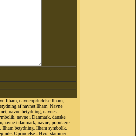
vn Ilham, navneoprindelse Ilham,
betydning af navnet Ilham, Navne
vnet, navne betydning, navnes
symbolik, navne i Danmark, danske
lham,navne i danmark, navne, populære
 Ilham betydning. Ilham symbolik.
eguide. Oprindelse - Hvor stammer