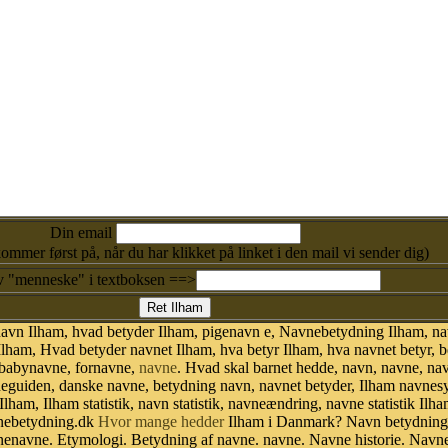
Din email
kommer først på, når du har klikket på linket i den mail vi sender dig)
v "menneske" i textboksen ==>
navn Ilham, hvad betyder Ilham, pigenavn e, Navnebetydning Ilham, na
Ilham, Hvad betyder navnet Ilham, hva betyr Ilham, hva navnet betyr, 
 babynavne, fornavne,
navne
. Hvad skal barnet hedde, navn, navne, na
neguiden, danske navne, betydning navn, navnet betyder, Ilham navne
Ilham, Ilham statistik, navn statistik, navneændring, navne statistik I
avnebetydning.dk
Hvor mange hedder
Ilham i Danmark? Navn betydning.
nenavne. Etymologi. Betydning af navne. navne. Navne historie. Navn