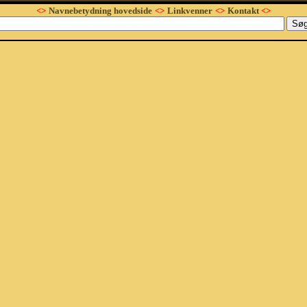
<>
Navnebetydning hovedside
<>
Linkvenner
<>
Kontakt
<>