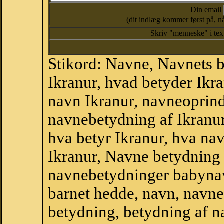
Din email
(dit indlæg kommer først på, nå
Skriv "menneske" i te
Stikord: Navne, Navnets 
Ikranur, hvad betyder Ikr
navn Ikranur, navneoprinde
navnebetydning af Ikranur
hva betyr Ikranur, hva nav
Ikranur, Navne betydning 
navnebetydninger babyna
barnet hedde, navn, navne
betydning, betydning af n