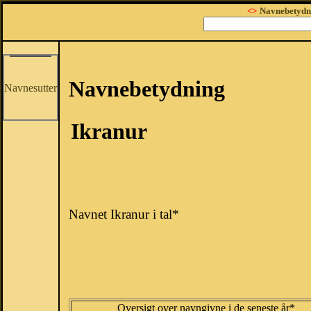
<>
Navnebetydn
Navnebetydning
Navnesutter
Ikranur
Navnet Ikranur i tal*
Oversigt over navngivne i de seneste år*