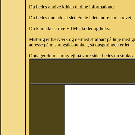
Du bedes angive kilden til dine informationer.
Du bedes undlade at slette/rette i det andre har skrevet, 
Du kan ikke skrive HTML-koder og links.
Misbrug er hærværk og dermed strafbart på linje med gr
adresse på misbrugstidspunktet, så opsporingen er let.
Opdager du misbrug/fejl på vore sider bedes du straks a