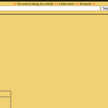
<>
Navnebetydning hovedside
<>
Linkvenner
<>
Kontakt
<>