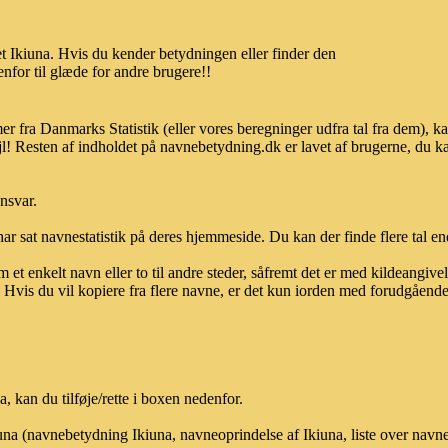
 Ikiuna. Hvis du kender betydningen eller finder den
nfor til glæde for andre brugere!!
er fra Danmarks Statistik (eller vores beregninger udfra tal fra dem),
l! Resten af indholdet på navnebetydning.dk er lavet af brugerne, du kan
ansvar.
ar sat navnestatistik på deres hjemmeside. Du kan der finde flere tal end
et enkelt navn eller to til andre steder, såfremt det er med kildeangiv
vis du vil kopiere fra flere navne, er det kun iorden med forudgående sk
 kan du tilføje/rette i boxen nedenfor.
iuna (navnebetydning Ikiuna, navneoprindelse af Ikiuna, liste over nav