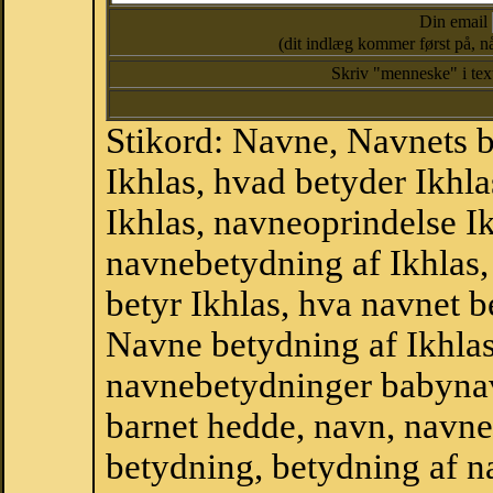
Din email
(dit indlæg kommer først på, nå
Skriv "menneske" i te
Stikord: Navne, Navnets 
Ikhlas, hvad betyder Ikhl
Ikhlas, navneoprindelse Ikh
navnebetydning af Ikhlas,
betyr Ikhlas, hva navnet b
Navne betydning af Ikhlas
navnebetydninger babyna
barnet hedde, navn, navne
betydning, betydning af n