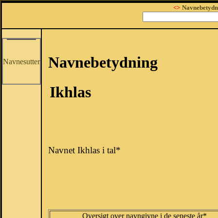
<>
Navnebetydn
Navnebetydning
Navnesutter
Ikhlas
Navnet Ikhlas i tal*
Oversigt over navngivne i de seneste år*