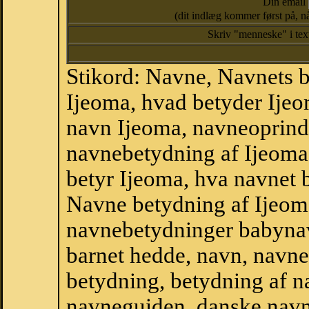
Din email
(dit indlæg kommer først på, nå
Skriv "menneske" i te
Stikord: Navne, Navnets 
Ijeoma, hvad betyder Ije
navn Ijeoma, navneoprinde
navnebetydning af Ijeoma
betyr Ijeoma, hva navnet 
Navne betydning af Ijeom
navnebetydninger babyna
barnet hedde, navn, navne
betydning, betydning af n
navneguiden, danske navn