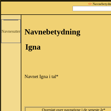
<>
Navnebetydn
Navnebetydning
Navnesutter
Igna
Navnet Igna i tal*
Oversigt over navngivne i de seneste år*