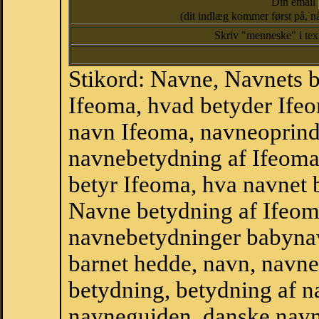
Din email
(dit indlæg kommer først på, nå
Skriv "menneske" i te
Stikord: Navne, Navnets 
Ifeoma, hvad betyder Ife
navn Ifeoma, navneoprinde
navnebetydning af Ifeoma
betyr Ifeoma, hva navnet 
Navne betydning af Ifeom
navnebetydninger babyna
barnet hedde, navn, navne
betydning, betydning af n
navneguiden, danske navn