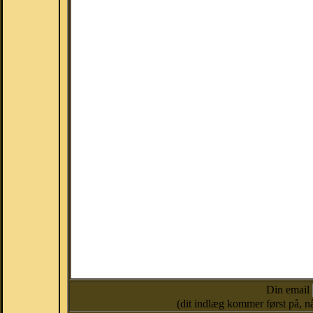
Din email
(dit indlæg kommer først på, nå