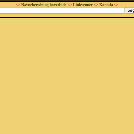
<>
Navnebetydning hovedside
<>
Linkvenner
<>
Kontakt
<>