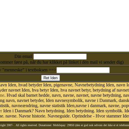
Din email
kommer først på, når du har klikket på linket i den mail vi sender dig)
v "menneske" i textboksen ==>
avn Iden, hvad betyder Iden, pigenavne, Navnebetydning Iden, navn I
der navnet Iden, hva betyr Iden, hva navnet betyr, betydning af navne
ne
. Hvad skal barnet hedde, navn, navne, navnet, navne betydning, na
ing navn, navnet betyder, Iden navnesymbolik, navne i Danmark, dans
 statistik, navneændring, navne statistik Iden,navne i danmark, navne, pop
r
Iden i Danmark? Navn betydning. Iden betydning. Iden symbolik. Ide
. navne. Navne historie. Navneguide. Oprindelse - Hvor stammer Ide
right 2007-
. All rights reserved. Donationer: Mobilepay: 29850 (den er god nok selvom det ikke er et telefon