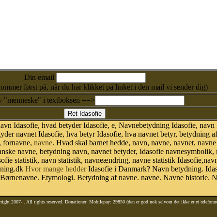
Din email
kommer først på, når du har klikket på linket i den mail vi sender dig)
v "menneske" i textboksen ==>
vn Idasofie, hvad betyder Idasofie, e, Navnebetydning Idasofie, navn I
tyder navnet Idasofie, hva betyr Idasofie, hva navnet betyr, betydning 
, fornavne,
navne
. Hvad skal barnet hedde, navn, navne, navnet, navne
anske navne, betydning navn, navnet betyder, Idasofie navnesymbolik
sofie statistik, navn statistik, navneændring, navne statistik Idasofie,
dning.dk
Hvor mange hedder
Idasofie i Danmark? Navn betydning. Idaso
. Børnenavne. Etymologi. Betydning af navne. navne. Navne historie.
right 2007-
. All rights reserved. Donationer: Mobilepay: 29850 (den er god nok selvom det ikke er et telefon