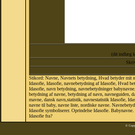
(dit indlæg 
Skri
Stikord: Navne, Navnets betydning, Hvad betyder mit na
Idasofie, Idasofie, navnebetydning af Idasofie, Hvad be
Idasofie, navn betydning, navnebetydninger babynavne
betydning af navne, betydning af navn, navneguiden, d
mavne, dansk navn,statistik, navnestatistik Idasofie, Ida
navne til baby, navne liste, nordiske navne. Navnebety
Idasofie symboliserer. Oprindelse Idasofie. Babynavne
Idasofie fra?
© Copy