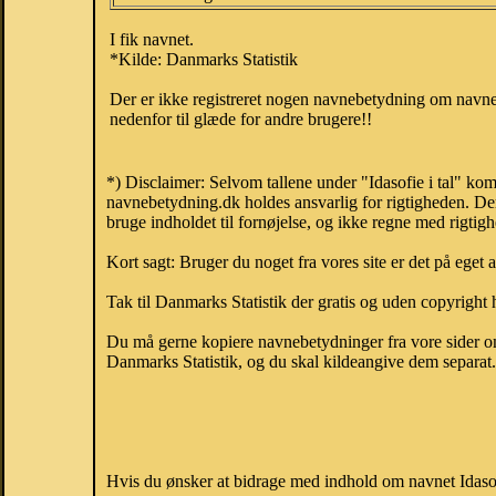
I fik navnet.
*Kilde: Danmarks Statistik
Der er ikke registreret nogen navnebetydning om navnet
nedenfor til glæde for andre brugere!!
*) Disclaimer: Selvom tallene under "Idasofie i tal" ko
navnebetydning.dk holdes ansvarlig for rigtigheden. De
bruge indholdet til fornøjelse, og ikke regne med rigtig
Kort sagt: Bruger du noget fra vores site er det på eget 
Tak til Danmarks Statistik der gratis og uden copyright h
Du må gerne kopiere navnebetydninger fra vore sider om 
Danmarks Statistik, og du skal kildeangive dem separat. H
Hvis du ønsker at bidrage med indhold om navnet Idasofi