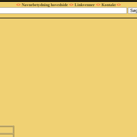
<>
Navnebetydning hovedside
<>
Linkvenner
<>
Kontakt
<>