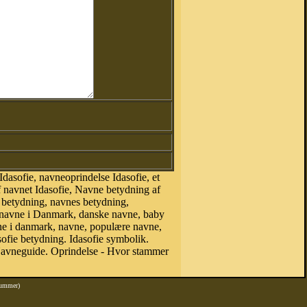
dasofie, navneoprindelse Idasofie, et
af navnet Idasofie, Navne betydning af
 betydning, navnes betydning,
, navne i Danmark, danske navne, baby
navne i danmark, navne, populære navne,
fie betydning. Idasofie symbolik.
 Navneguide. Oprindelse - Hvor stammer
nummer)