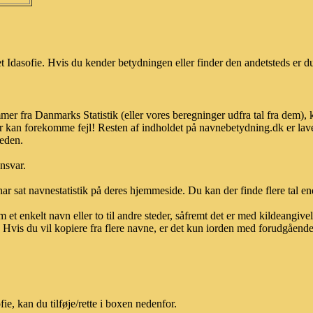
 Idasofie. Hvis du kender betydningen eller finder den andetsteds er du
mmer fra Danmarks Statistik (eller vores beregninger udfra tal fra dem)
r kan forekomme fejl! Resten af indholdet på navnebetydning.dk er lave
heden.
ansvar.
ar sat navnestatistik på deres hjemmeside. Du kan der finde flere tal end
et enkelt navn eller to til andre steder, såfremt det er med kildeangiv
vis du vil kopiere fra flere navne, er det kun iorden med forudgående sk
e, kan du tilføje/rette i boxen nedenfor.