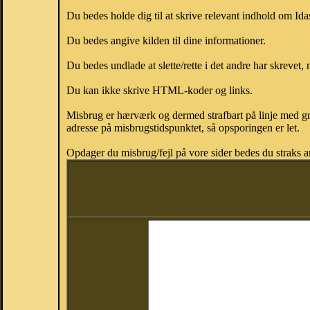
Du bedes holde dig til at skrive relevant indhold om Id
Du bedes angive kilden til dine informationer.
Du bedes undlade at slette/rette i det andre har skrevet, 
Du kan ikke skrive HTML-koder og links.
Misbrug er hærværk og dermed strafbart på linje med gr
adresse på misbrugstidspunktet, så opsporingen er let.
Opdager du misbrug/fejl på vore sider bedes du straks a