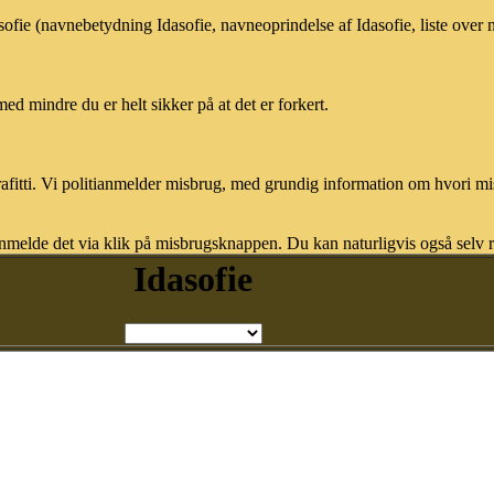
asofie (navnebetydning Idasofie, navneoprindelse af Idasofie, liste ove
med mindre du er helt sikker på at det er forkert.
afitti. Vi politianmelder misbrug, med grundig information om hvori m
nmelde det via klik på misbrugsknappen. Du kan naturligvis også selv re
Idasofie