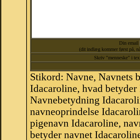
Din email
(dit indlæg kommer først på, nå
Skriv "menneske" i te
Stikord: Navne, Navnets 
Idacaroline, hvad betyder
Navnebetydning Idacarolin
navneoprindelse Idacaroli
pigenavn Idacaroline, nav
betyder navnet Idacaroline