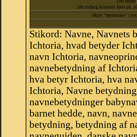
Din email
(dit indlæg kommer først på, nå
Skriv "menneske" i te
Stikord: Navne, Navnets 
Ichtoria, hvad betyder Ich
navn Ichtoria, navneoprinde
navnebetydning af Ichtori
hva betyr Ichtoria, hva na
Ichtoria, Navne betydning 
navnebetydninger babyna
barnet hedde, navn, navne
betydning, betydning af n
navneguiden, danske navn