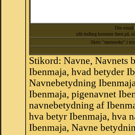
Din email
(dit indlæg kommer først på, nå
Skriv "menneske" i te
Stikord: Navne, Navnets 
Ibenmaja, hvad betyder I
Navnebetydning Ibenmaja
Ibenmaja, pigenavnet Ibe
navnebetydning af Ibenma
hva betyr Ibenmaja, hva n
Ibenmaja, Navne betydnin