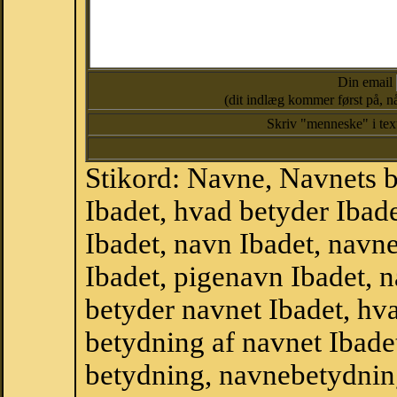
Din email
(dit indlæg kommer først på, nå
Skriv "menneske" i te
Stikord: Navne, Navnets 
Ibadet, hvad betyder Iba
Ibadet, navn Ibadet, navn
Ibadet, pigenavn Ibadet, 
betyder navnet Ibadet, hva
betydning af navnet Ibade
betydning, navnebetydnin