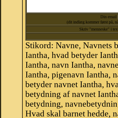
Din email
(dit indlæg kommer først på, nå
Skriv "menneske" i te
Stikord: Navne, Navnets 
Iantha, hvad betyder Ian
Iantha, navn Iantha, navn
Iantha, pigenavn Iantha, 
betyder navnet Iantha, hva
betydning af navnet Ianth
betydning, navnebetydnin
Hvad skal barnet hedde, n