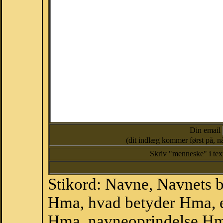
Din email
(dit indlæg kommer først på, nå
Skriv "menneske" i te
Stikord: Navne, Navnets 
Hma, hvad betyder Hma, 
Hma, navneoprindelse Hm