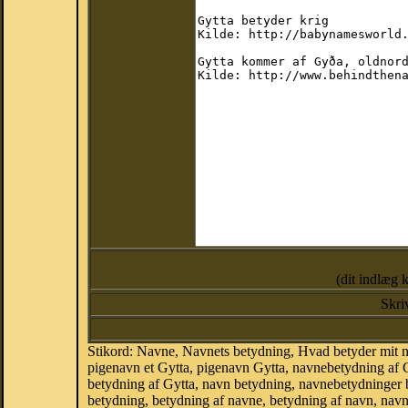
(dit indlæg 
Skri
Stikord: Navne, Navnets betydning, Hvad betyder mit n
pigenavn et Gytta, pigenavn Gytta, navnebetydning af G
betydning af Gytta, navn betydning, navnebetydninger
betydning, betydning af navne, betydning af navn, nav