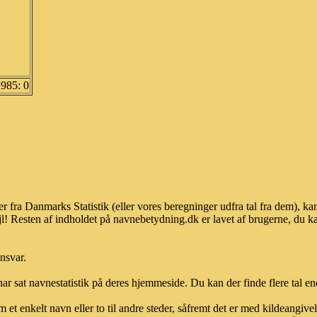
1985: 0
r fra Danmarks Statistik (eller vores beregninger udfra tal fra dem), 
l! Resten af indholdet på navnebetydning.dk er lavet af brugerne, du kan
ansvar.
ar sat navnestatistik på deres hjemmeside. Du kan der finde flere tal end
et enkelt navn eller to til andre steder, såfremt det er med kildeangiv