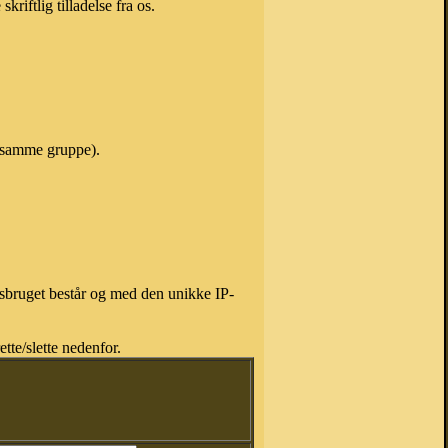
riftlig tilladelse fra os.
i samme gruppe).
isbruget består og med den unikke IP-
tte/slette nedenfor.