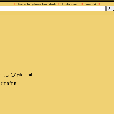
<>
Navnebetydning hovedside
<>
Linkvenner
<>
Kontakt
<>
aning_of_Gytha.html
f GUÐRÍÐR.