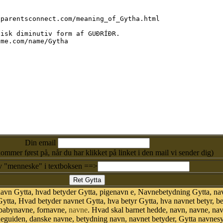
Din email
kommer først på, når du har klikket på linket i den mail vi sender dig)
v "menneske" i textboksen ==>
avn Gytta, hvad betyder Gytta, pigenavn e, Navnebetydning Gytta, na
ytta, Hvad betyder navnet Gytta, hva betyr Gytta, hva navnet betyr, b
 babynavne, fornavne,
navne
. Hvad skal barnet hedde, navn, navne, na
neguiden, danske navne, betydning navn, navnet betyder, Gytta navne