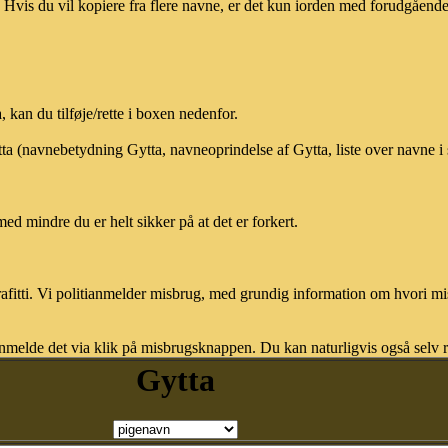
vis du vil kopiere fra flere navne, er det kun iorden med forudgående sk
kan du tilføje/rette i boxen nedenfor.
tta (navnebetydning Gytta, navneoprindelse af Gytta, liste over navne 
med mindre du er helt sikker på at det er forkert.
afitti. Vi politianmelder misbrug, med grundig information om hvori m
nmelde det via klik på misbrugsknappen. Du kan naturligvis også selv re
Gytta