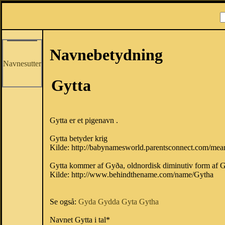
Navnebetydning
Navnesutter
Gytta
Gytta er et pigenavn .
Gytta betyder krig
Kilde: http://babynamesworld.parentsconnect.com/me
Gytta kommer af Gyða, oldnordisk diminutiv form a
Kilde: http://www.behindthename.com/name/Gytha
Se også:
Gyda
Gydda
Gyta
Gytha
Navnet Gytta i tal*