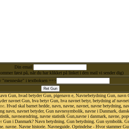
Din email
kommer først på, når du har klikket på linket i den mail vi sender dig)
v "menneske" i textboksen ==>
 navn Gun, hvad betyder Gun, pigenavn e, Navnebetydning Gun, navn 
er navnet Gun, hva betyr Gun, hva navnet betyr, betydning af navne
ne
. Hvad skal barnet hedde, navn, navne, navnet, navne betydning, na
ing navn, navnet betyder, Gun navnesymbolik, navne i Danmark, dans
statistik, navneændring, navne statistik Gun,navne i danmark, navne, pop
r
Gun i Danmark? Navn betydning. Gun betydning. Gun symbolik. Gun
e. navne. Navne historie. Navneguide. Oprindelse - Hvor stammer Gu