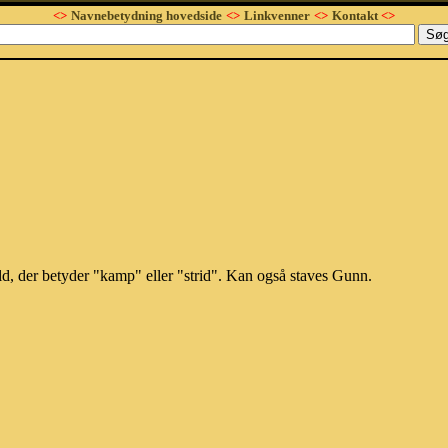
<>
Navnebetydning hovedside
<>
Linkvenner
<>
Kontakt
<>
d, der betyder "kamp" eller "strid". Kan også staves Gunn.