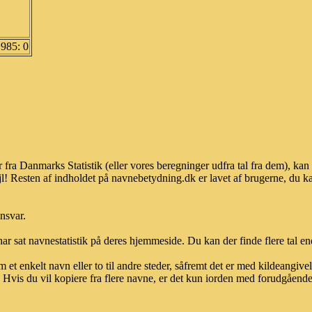
1985: 0
 fra Danmarks Statistik (eller vores beregninger udfra tal fra dem), k
l! Resten af indholdet på navnebetydning.dk er lavet af brugerne, du kan
ansvar.
ar sat navnestatistik på deres hjemmeside. Du kan der finde flere tal end
et enkelt navn eller to til andre steder, såfremt det er med kildeangiv
vis du vil kopiere fra flere navne, er det kun iorden med forudgående sk