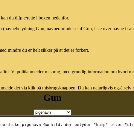
an du tilføje/rette i boxen nedenfor.
un (navnebetydning Gun, navneoprindelse af Gun, liste over navne i s
med mindre du er helt sikker på at det er forkert.
afitti. Vi politianmelder misbrug, med grundig information om hvori m
nmelde det via klik på misbrugsknappen. Du kan naturligvis også selv re
Gun