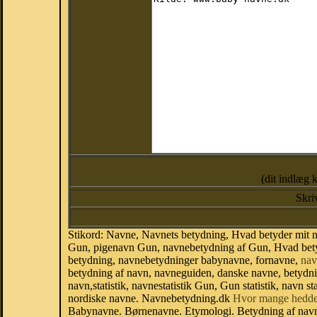
(dit indlæg 
Skri
Stikord: Navne, Navnets betydning, Hvad betyder mit
Gun, pigenavn Gun, navnebetydning af Gun, Hvad betyd
betydning, navnebetydninger babynavne, fornavne,
nav
betydning af navn, navneguiden, danske navne, betydn
navn,statistik, navnestatistik Gun, Gun statistik, navn 
nordiske navne. Navnebetydning.dk
Hvor mange hedde
Babynavne. Børnenavne. Etymologi. Betydning af navn