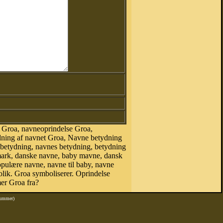
 Groa, navneoprindelse Groa,
dning af navnet Groa, Navne betydning
 betydning, navnes betydning, betydning
mark, danske navne, baby mavne, dansk
populære navne, navne til baby, navne
ik. Groa symboliserer. Oprindelse
er Groa fra?
nummer)