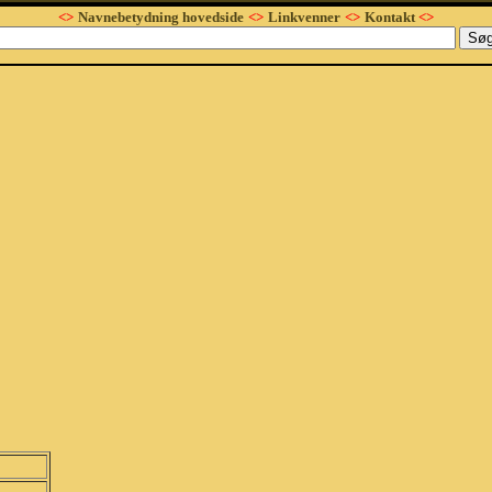
<>
Navnebetydning hovedside
<>
Linkvenner
<>
Kontakt
<>