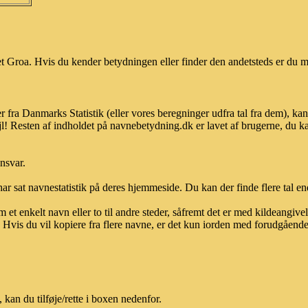
 Groa. Hvis du kender betydningen eller finder den andetsteds er du me
r fra Danmarks Statistik (eller vores beregninger udfra tal fra dem), 
l! Resten af indholdet på navnebetydning.dk er lavet af brugerne, du kan
ansvar.
ar sat navnestatistik på deres hjemmeside. Du kan der finde flere tal end
et enkelt navn eller to til andre steder, såfremt det er med kildeangiv
vis du vil kopiere fra flere navne, er det kun iorden med forudgående sk
an du tilføje/rette i boxen nedenfor.