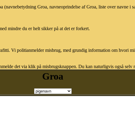
roa (navnebetydning Groa, navneoprindelse af Groa, liste over navne i
med mindre du er helt sikker på at det er forkert.
afitti. Vi politianmelder misbrug, med grundig information om hvori m
nmelde det via klik på misbrugsknappen. Du kan naturligvis også selv re
Groa