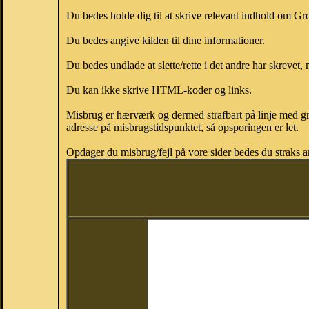
Du bedes holde dig til at skrive relevant indhold om G
Du bedes angive kilden til dine informationer.
Du bedes undlade at slette/rette i det andre har skrevet, 
Du kan ikke skrive HTML-koder og links.
Misbrug er hærværk og dermed strafbart på linje med gr
adresse på misbrugstidspunktet, så opsporingen er let.
Opdager du misbrug/fejl på vore sider bedes du straks a