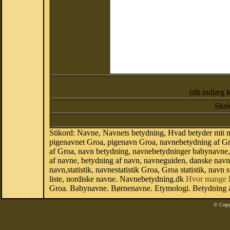
(dit indlæg 
Skri
Stikord: Navne, Navnets betydning, Hvad betyder mit 
pigenavnet Groa, pigenavn Groa, navnebetydning af Gr
af Groa, navn betydning, navnebetydninger babynavne
af navne, betydning af navn, navneguiden, danske nav
navn,statistik, navnestatistik Groa, Groa statistik, nav
liste, nordiske navne. Navnebetydning.dk
Hvor mange 
Groa. Babynavne. Børnenavne. Etymologi. Betydning af
© Copy