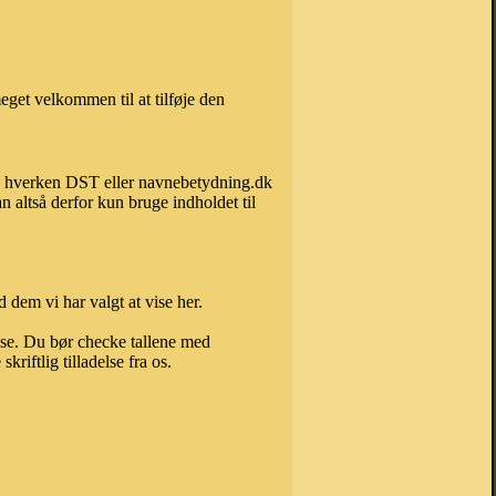
get velkommen til at tilføje den
kan hverken DST eller navnebetydning.dk
 altså derfor kun bruge indholdet til
 dem vi har valgt at vise her.
else. Du bør checke tallene med
riftlig tilladelse fra os.