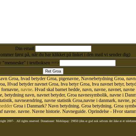
Din email
kommer først på, når du har klikket på linket i den mail vi sender dig)
v "menneske" i textboksen ==>
navn Groa, hvad betyder Groa, pigenavne, Navnebetydning Groa, navn
oa, Hvad betyder navnet Groa, hva betyr Groa, hva navnet betyr, bety
, fornavne,
navne
. Hvad skal barnet hedde, navn, navne, navnet, navne
ne, betydning navn, navnet betyder, Groa navnesymbolik, navne i Dan
n statistik, navneændring, navne statistik Groa,navne i danmark, navne, 
hedder
Groa i Danmark? Navn betydning. Groa betydning. Groa symbol
 navne. navne. Navne historie. Navneguide. Oprindelse - Hvor stamm
right 2007-
. All rights reserved. Donationer: Mobilepay: 29850 (den er god nok selvom det ikke er et telefon