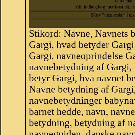
Din email
(dit indlæg kommer først på, nå
Skriv "menneske" i te
Stikord: Navne, Navnets 
Gargi, hvad betyder Gargi
Gargi, navneoprindelse Gar
navnebetydning af Gargi,
betyr Gargi, hva navnet be
Navne betydning af Gargi
navnebetydninger babyna
barnet hedde, navn, navne
betydning, betydning af n
navneguiden, danske navn