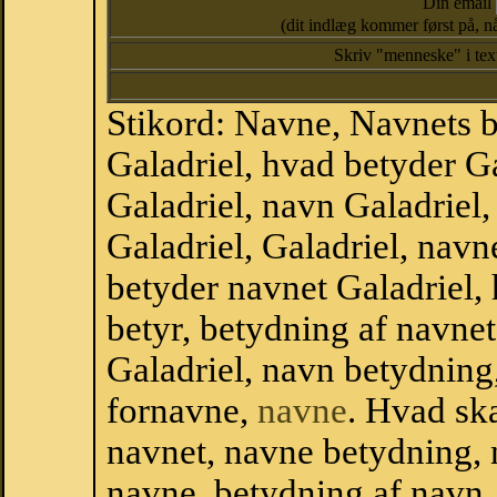
Din email
(dit indlæg kommer først på, nå
Skriv "menneske" i te
Stikord: Navne, Navnets 
Galadriel, hvad betyder G
Galadriel, navn Galadriel,
Galadriel, Galadriel, nav
betyder navnet Galadriel, 
betyr, betydning af navne
Galadriel, navn betydnin
fornavne,
navne
. Hvad sk
navnet, navne betydning, 
navne, betydning af navn