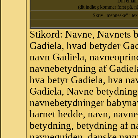
Din email
(dit indlæg kommer først på, nå
Skriv "menneske" i te
Stikord: Navne, Navnets 
Gadiela, hvad betyder Gad
navn Gadiela, navneoprind
navnebetydning af Gadiel
hva betyr Gadiela, hva na
Gadiela, Navne betydning 
navnebetydninger babyna
barnet hedde, navn, navne
betydning, betydning af n
navneguiden, danske navn