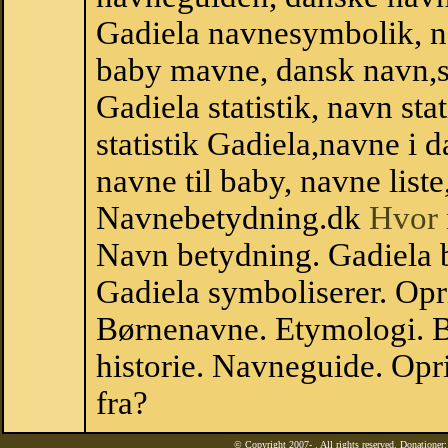
Gadiela navnesymbolik, n
baby mavne, dansk navn,sta
Gadiela statistik, navn st
statistik Gadiela,navne i
navne til baby, navne list
Navnebetydning.dk
Hvor 
Navn betydning. Gadiela 
Gadiela symboliserer. Op
Børnenavne. Etymologi. B
historie. Navneguide. Opr
fra?
© Copyright 2007-
. All rights reserved. Donatione