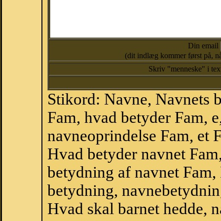
Din email
(dit indlæg kommer først på, nå
Skriv "menneske" i te
Stikord: Navne, Navnets 
Fam, hvad betyder Fam, 
navneoprindelse Fam, et 
Hvad betyder navnet Fam,
betydning af navnet Fam,
betydning, navnebetydnin
Hvad skal barnet hedde, n