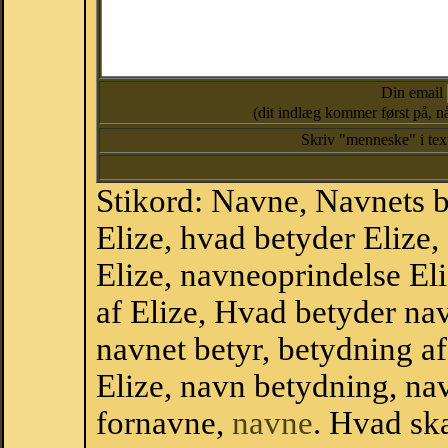
Din email
(dit indlæg kommer først på, nå
Skriv "menneske" i te
Stikord: Navne, Navnets 
Elize, hvad betyder Elize
Elize, navneoprindelse Eli
af Elize, Hvad betyder nav
navnet betyr, betydning a
Elize, navn betydning, n
fornavne,
navne
. Hvad sk