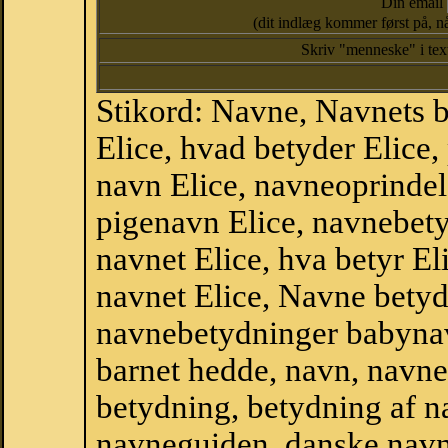
Din email
(dit indlæg kommer først på, nå
Skriv "menneske" i te
Stikord: Navne, Navnets 
Elice, hvad betyder Elice
navn Elice, navneoprindels
pigenavn Elice, navnebety
navnet Elice, hva betyr El
navnet Elice, Navne betyd
navnebetydninger babyna
barnet hedde, navn, navne
betydning, betydning af n
navneguiden, danske navn