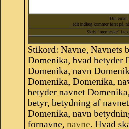
Din email
(dit indlæg kommer først på, nå
Skriv "menneske" i te
Stikord: Navne, Navnets 
Domenika, hvad betyder 
Domenika, navn Domenika
Domenika, Domenika, na
betyder navnet Domenika,
betyr, betydning af navn
Domenika, navn betydnin
fornavne,
navne
. Hvad sk