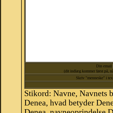
Din email
(dit indlæg kommer først på, nå
Skriv "menneske" i te
Stikord: Navne, Navnets 
Denea, hvad betyder Dene
Denea, navneoprindelse D