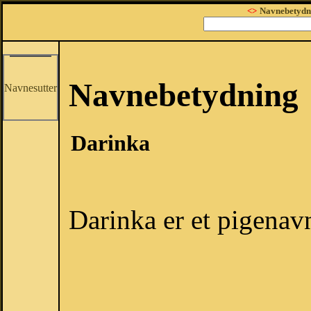
<>
Navnebetydn
Navnebetydning
Navnesutter
Darinka
Darinka er et pigenav