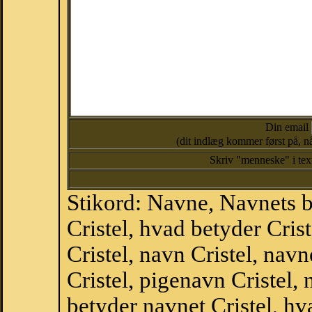
Din email
(dit indlæg kommer først på, nå
Skriv "menneske" i te
Stikord: Navne, Navnets 
Cristel, hvad betyder Cri
Cristel, navn Cristel, nav
Cristel, pigenavn Cristel,
betyder navnet Cristel, hva