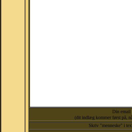
Din email
(dit indlæg kommer først på, nå
Skriv "menneske" i te