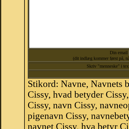
Din email
(dit indlæg kommer først på, nå
Skriv "menneske" i te
Stikord: Navne, Navnets 
Cissy, hvad betyder Ciss
Cissy, navn Cissy, navneo
pigenavn Cissy, navnebet
navnet Cissy, hva betyr Ci