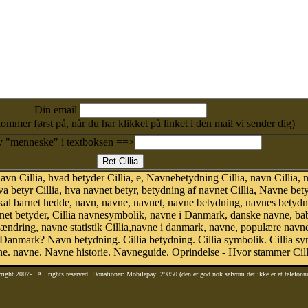
Din email
kommer først på, når du har klikket på linket i den mail vi sender dig)
v "menneske" i textboksen ==>
 Cillia, hvad betyder Cillia, e, Navnebetydning Cillia, navn Cillia, nav
a betyr Cillia, hva navnet betyr, betydning af navnet Cillia, Navne bet
kal barnet hedde, navn, navne, navnet, navne betydning, navnes betydn
et betyder, Cillia navnesymbolik, navne i Danmark, danske navne, bab
avneændring, navne statistik Cillia,navne i danmark, navne, populære navne
 Danmark? Navn betydning. Cillia betydning. Cillia symbolik. Cillia sym
. navne. Navne historie. Navneguide. Oprindelse - Hvor stammer Cilli
right 2007-
. All rights reserved. Donationer: Mobilepay: 29850 (den er god nok selvom det ikke er et telefon