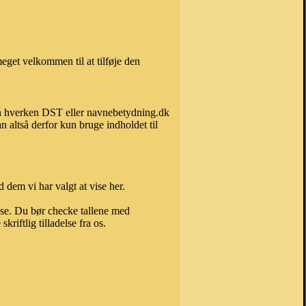
eget velkommen til at tilføje den
 kan hverken DST eller navnebetydning.dk
 altså derfor kun bruge indholdet til
 dem vi har valgt at vise her.
else. Du bør checke tallene med
riftlig tilladelse fra os.