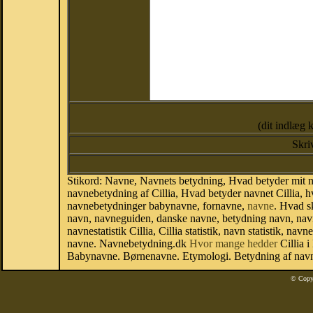
(dit indlæg 
Skri
Stikord: Navne, Navnets betydning, Hvad betyder mit navn
navnebetydning af Cillia, Hvad betyder navnet Cillia, hv
navnebetydninger babynavne, fornavne,
navne
. Hvad s
navn, navneguiden, danske navne, betydning navn, navn
navnestatistik Cillia, Cillia statistik, navn statistik, n
navne. Navnebetydning.dk
Hvor mange hedder
Cillia i
Babynavne. Børnenavne. Etymologi. Betydning af navne
© Copy