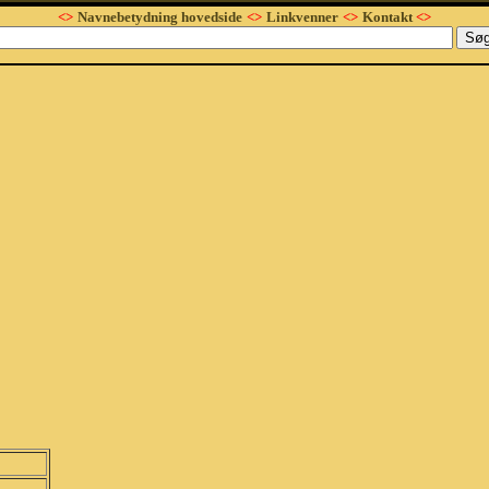
<>
Navnebetydning hovedside
<>
Linkvenner
<>
Kontakt
<>