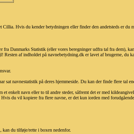
Cillia. Hvis du kender betydningen eller finder den andetsteds er du m
er fra Danmarks Statistik (eller vores beregninger udfra tal fra dem),
l! Resten af indholdet på navnebetydning.dk er lavet af brugerne, du kan
ansvar.
ar sat navnestatistik på deres hjemmeside. Du kan der finde flere tal end
et enkelt navn eller to til andre steder, såfremt det er med kildeangiv
vis du vil kopiere fra flere navne, er det kun iorden med forudgående sk
kan du tilføje/rette i boxen nedenfor.