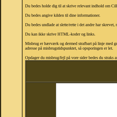
Du bedes holde dig til at skrive relevant indhold om Cil
Du bedes angive kilden til dine informationer.
Du bedes undlade at slette/rette i det andre har skrevet, 
Du kan ikke skrive HTML-koder og links.
Misbrug er hærværk og dermed strafbart på linje med gr
adresse på misbrugstidspunktet, så opsporingen er let.
Opdager du misbrug/fejl på vore sider bedes du straks a