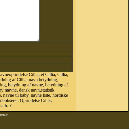
neoprindelse Cillia, et Cillia, Cillia,
ydning af Cillia, navn betydning,
ing, betydning af navne, betydning af
y mavne, dansk navn,statistik,
, navne til baby, navne liste, nordiske
boliserer. Oprindelse Cillia.
a fra?
nummer)