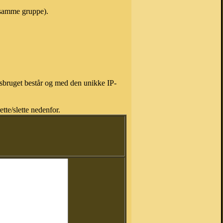
i samme gruppe).
isbruget består og med den unikke IP-
tte/slette nedenfor.