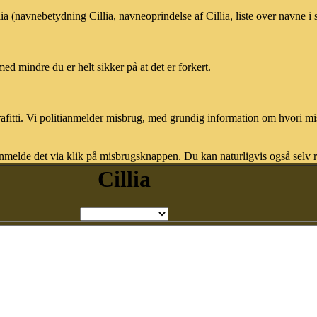
lia (navnebetydning Cillia, navneoprindelse af Cillia, liste over navne 
med mindre du er helt sikker på at det er forkert.
afitti. Vi politianmelder misbrug, med grundig information om hvori m
nmelde det via klik på misbrugsknappen. Du kan naturligvis også selv re
Cillia