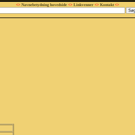
<>
Navnebetydning hovedside
<>
Linkvenner
<>
Kontakt
<>