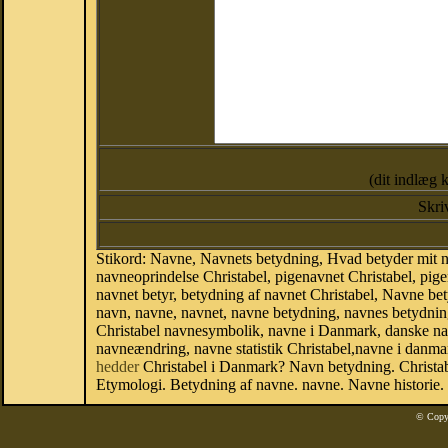
(dit indlæg 
Skri
Stikord: Navne, Navnets betydning, Hvad betyder mit n
navneoprindelse Christabel, pigenavnet Christabel, pige
navnet betyr, betydning af navnet Christabel, Navne b
navn, navne, navnet, navne betydning, navnes betydnin
Christabel navnesymbolik, navne i Danmark, danske navne,
navneændring, navne statistik Christabel,navne i danma
hedder
Christabel i Danmark? Navn betydning. Christab
Etymologi. Betydning af navne. navne. Navne historie.
© Copy