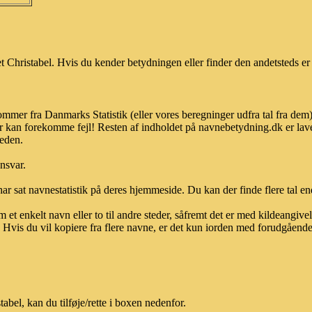
 Christabel. Hvis du kender betydningen eller finder den andetsteds er 
kommer fra Danmarks Statistik (eller vores beregninger udfra tal fra de
r kan forekomme fejl! Resten af indholdet på navnebetydning.dk er lave
heden.
ansvar.
ar sat navnestatistik på deres hjemmeside. Du kan der finde flere tal end
et enkelt navn eller to til andre steder, såfremt det er med kildeangiv
vis du vil kopiere fra flere navne, er det kun iorden med forudgående sk
bel, kan du tilføje/rette i boxen nedenfor.