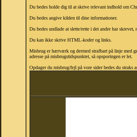
Du bedes holde dig til at skrive relevant indhold om Ch
Du bedes angive kilden til dine informationer.
Du bedes undlade at slette/rette i det andre har skrevet, 
Du kan ikke skrive HTML-koder og links.
Misbrug er hærværk og dermed strafbart på linje med gr
adresse på misbrugstidspunktet, så opsporingen er let.
Opdager du misbrug/fejl på vore sider bedes du straks a