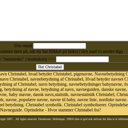
Din email
kommer først på, når du har klikket på linket i den mail vi sender dig)
v "menneske" i textboksen ==>
avn Christabel, hvad betyder Christabel, pigenavne, Navnebetydning Ch
navn Christabel, navnebetydning af Christabel, Hvad betyder navnet Chr
etydning af Christabel, navn betydning, navnebetydninger babynavne, f
g, betydning af navne, betydning af navn, navneguiden, danske navne, 
 baby mavne, dansk navn,statistik, navnestatistik Christabel, Christabe
rk, navne, populære navne, navne til baby, navne liste, nordiske nav
el betydning. Christabel symbolik. Christabel symboliserer. Oprindel
 Navneguide. Oprindelse - Hvor stammer Christabel fra?
right 2007-
. All rights reserved. Donationer: Mobilepay: 29850 (den er god nok selvom det ikke er et telefon