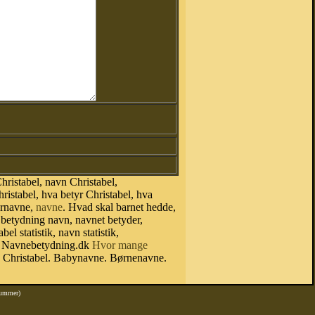
ristabel, navn Christabel,
istabel, hva betyr Christabel, hva
ornavne,
navne
. Hvad skal barnet hedde,
betydning navn, navnet betyder,
l statistik, navn statistik,
ne. Navnebetydning.dk
Hvor mange
se Christabel. Babynavne. Børnenavne.
nummer)