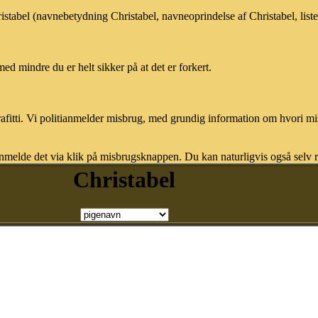
ristabel (navnebetydning Christabel, navneoprindelse af Christabel, lis
med mindre du er helt sikker på at det er forkert.
afitti. Vi politianmelder misbrug, med grundig information om hvori m
nmelde det via klik på misbrugsknappen. Du kan naturligvis også selv re
Christabel