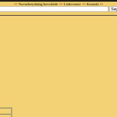
<>
Navnebetydning hovedside
<>
Linkvenner
<>
Kontakt
<>