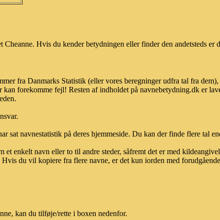
 Cheanne. Hvis du kender betydningen eller finder den andetsteds er d
mer fra Danmarks Statistik (eller vores beregninger udfra tal fra dem)
r kan forekomme fejl! Resten af indholdet på navnebetydning.dk er lave
heden.
ansvar.
ar sat navnestatistik på deres hjemmeside. Du kan der finde flere tal end
et enkelt navn eller to til andre steder, såfremt det er med kildeangiv
vis du vil kopiere fra flere navne, er det kun iorden med forudgående sk
e, kan du tilføje/rette i boxen nedenfor.