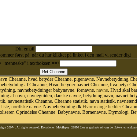
Din email
kommer først på, når du har klikket på linket i den mail vi sender dig)
v "menneske" i textboksen ==>
 navn Cheanne, hvad betyder Cheanne, pigenavne, Navnebetydning Ch
ebetydning af Cheanne, Hvad betyder navnet Cheanne, hva betyr Chean
tydning, navnebetydninger babynavne, fornavne,
navne
. Hvad skal ba
dning af navn, navneguiden, danske navne, betydning navn, navnet be
k, navnestatistik Cheanne, Cheanne statistik, navn statistik, navneænd
 liste, nordiske navne. Navnebetydning.dk
Hvor mange hedder
Cheanne
iserer. Oprindelse Cheanne. Babynavne. Børnenavne. Etymologi. Bety
right 2007-
. All rights reserved. Donationer: Mobilepay: 29850 (den er god nok selvom det ikke er et telefon