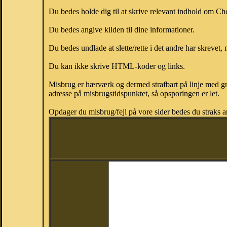
Du bedes holde dig til at skrive relevant indhold om 
Du bedes angive kilden til dine informationer.
Du bedes undlade at slette/rette i det andre har skrevet, 
Du kan ikke skrive HTML-koder og links.
Misbrug er hærværk og dermed strafbart på linje med gr
adresse på misbrugstidspunktet, så opsporingen er let.
Opdager du misbrug/fejl på vore sider bedes du straks a