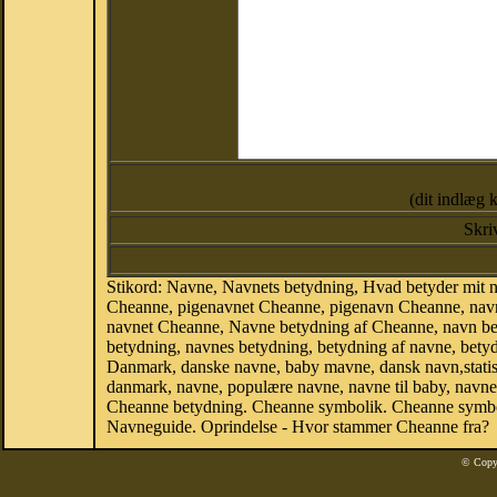
(dit indlæg 
Skri
Stikord: Navne, Navnets betydning, Hvad betyder mit
Cheanne, pigenavnet Cheanne, pigenavn Cheanne, navn
navnet Cheanne, Navne betydning af Cheanne, navn be
betydning, navnes betydning, betydning af navne, bety
Danmark, danske navne, baby mavne, dansk navn,statisti
danmark, navne, populære navne, navne til baby, navne
Cheanne betydning. Cheanne symbolik. Cheanne symbol
Navneguide. Oprindelse - Hvor stammer Cheanne fra?
© Copy