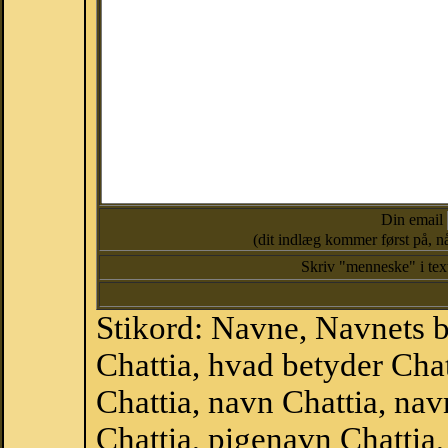
Din email
(dit indlæg kommer først på, nå
Skriv "menneske" i te
Stikord: Navne, Navnets 
Chattia, hvad betyder Cha
Chattia, navn Chattia, na
Chattia, pigenavn Chattia