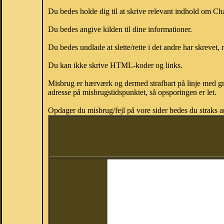
Du bedes holde dig til at skrive relevant indhold om C
Du bedes angive kilden til dine informationer.
Du bedes undlade at slette/rette i det andre har skrevet, 
Du kan ikke skrive HTML-koder og links.
Misbrug er hærværk og dermed strafbart på linje med gr
adresse på misbrugstidspunktet, så opsporingen er let.
Opdager du misbrug/fejl på vore sider bedes du straks a