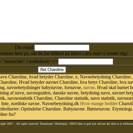
Din email
kommer først på, når du har klikket på linket i den mail vi sender dig)
v "menneske" i textboksen ==>
avn Charoline, hvad betyder Charoline, e, Navnebetydning Charoline,
Charoline, Hvad betyder navnet Charoline, hva betyr Charoline, hva nav
ing, navnebetydninger babynavne, fornavne,
navne
. Hvad skal barnet 
dning af navn, navneguiden, danske navne, betydning navn, navnet bet
, navnestatistik Charoline, Charoline statistik, navn statistik, navneæn
 liste, nordiske navne. Navnebetydning.dk
Hvor mange hedder
Charoli
ymboliserer. Oprindelse Charoline. Babynavne. Børnenavne. Etymologi
line fra?
right 2007-
. All rights reserved. Donationer: Mobilepay: 29850 (den er god nok selvom det ikke er et telefon