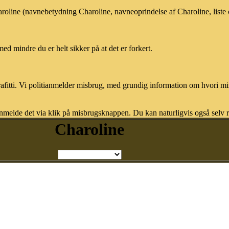
haroline (navnebetydning Charoline, navneoprindelse af Charoline, list
med mindre du er helt sikker på at det er forkert.
afitti. Vi politianmelder misbrug, med grundig information om hvori m
nmelde det via klik på misbrugsknappen. Du kan naturligvis også selv re
Charoline