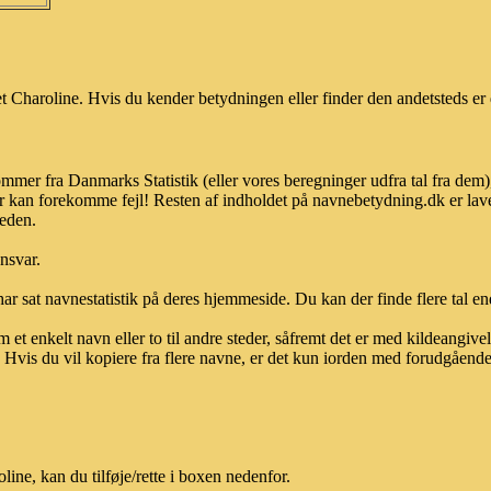
 Charoline. Hvis du kender betydningen eller finder den andetsteds er 
ommer fra Danmarks Statistik (eller vores beregninger udfra tal fra dem
r kan forekomme fejl! Resten af indholdet på navnebetydning.dk er lave
heden.
ansvar.
ar sat navnestatistik på deres hjemmeside. Du kan der finde flere tal end
et enkelt navn eller to til andre steder, såfremt det er med kildeangiv
vis du vil kopiere fra flere navne, er det kun iorden med forudgående sk
ne, kan du tilføje/rette i boxen nedenfor.