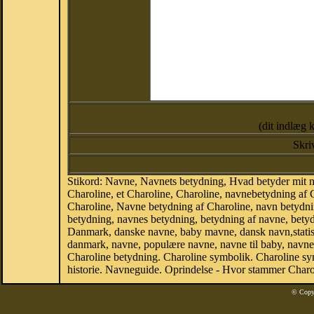
(dit indlæg 
Skri
Stikord: Navne, Navnets betydning, Hvad betyder mit n
Charoline, et Charoline, Charoline, navnebetydning af 
Charoline, Navne betydning af Charoline, navn betydn
betydning, navnes betydning, betydning af navne, bety
Danmark, danske navne, baby mavne, dansk navn,statistik
danmark, navne, populære navne, navne til baby, navne
Charoline betydning. Charoline symbolik. Charoline s
historie. Navneguide. Oprindelse - Hvor stammer Charo
© Copy