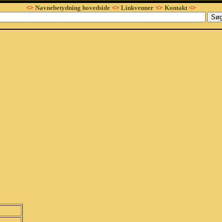
<>
Navnebetydning hovedside
<>
Linkvenner
<>
Kontakt
<>