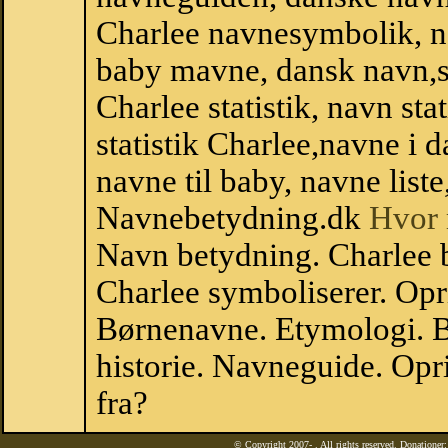
Charlee navnesymbolik, n
baby mavne, dansk navn,sta
Charlee statistik, navn st
statistik Charlee,navne i
navne til baby, navne list
Navnebetydning.dk
Hvor 
Navn betydning. Charlee 
Charlee symboliserer. Op
Børnenavne. Etymologi. B
historie. Navneguide. Opr
fra?
© Copyright 2007-
. All rights reserved. Donatione