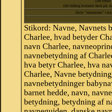
Din email
(dit indlæg kommer først på, nå
Skriv "menneske" i te
Stikord: Navne, Navnets 
Charlee, hvad betyder Cha
navn Charlee, navneoprind
navnebetydning af Charle
hva betyr Charlee, hva na
Charlee, Navne betydning 
navnebetydninger babyna
barnet hedde, navn, navne
betydning, betydning af n
navneguiden, danske navn