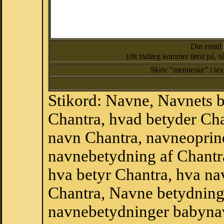
Din email
(dit indlæg kommer først på, nå
Skriv "menneske" i te
Stikord: Navne, Navnets 
Chantra, hvad betyder Ch
navn Chantra, navneoprind
navnebetydning af Chantr
hva betyr Chantra, hva na
Chantra, Navne betydning
navnebetydninger babyna