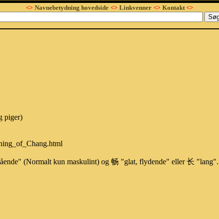
<>
Navnebetydning hovedside
<>
Linkvenner
<>
Kontakt
<>
g piger)
aning_of_Chang.html
ående" (Normalt kun maskulint) og 畅 "glat, flydende" eller 长 "lang".