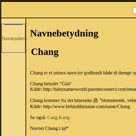
Navnebetydning
Navnesutter
Chang
Chang er et unisex navn (er godkendt både til drenge o
Chang betyder "Glat"
Kilde: http://babynamesworld.parentsconnect.com/me
Chang kommer fra det kinesiske 昌 "blomstrende, velst
Kilde: http://www.behindthename.com/name/Chang
Se også:
Cang
Kang
Navnet Chang i tal*