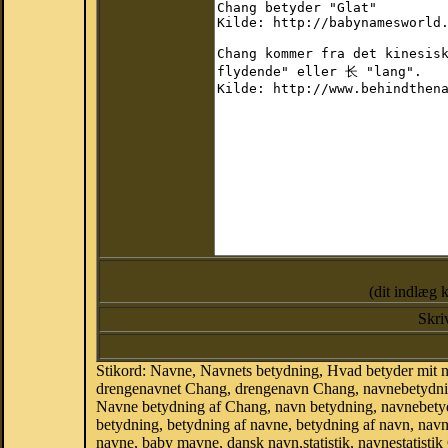
(dit indlæg 
Skri
Stikord: Navne, Navnets betydning, Hvad betyder mit
drengenavnet Chang, drengenavn Chang, navnebetydnin
Navne betydning af Chang, navn betydning, navnebety
betydning, betydning af navne, betydning af navn, na
navne, baby mavne, dansk navn,statistik, navnestatistik