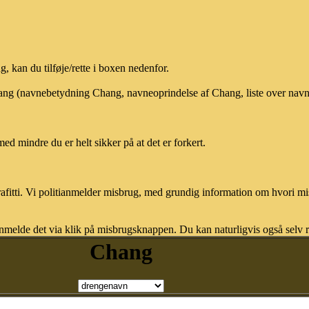
 kan du tilføje/rette i boxen nedenfor.
Chang (navnebetydning Chang, navneoprindelse af Chang, liste over nav
med mindre du er helt sikker på at det er forkert.
afitti. Vi politianmelder misbrug, med grundig information om hvori m
nmelde det via klik på misbrugsknappen. Du kan naturligvis også selv re
Chang