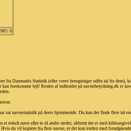
1985: 0
r fra Danmarks Statistik (eller vores beregninger udfra tal fra dem), 
r kan forekomme fejl! Resten af indholdet på navnebetydning.dk er lave
heden.
ansvar.
ar sat navnestatistik på deres hjemmeside. Du kan der finde flere tal end
et enkelt navn eller to til andre steder, såfremt det er med kildeangiv
vis du vil kopiere fra flere navne, er det kun iorden med forudgående sk