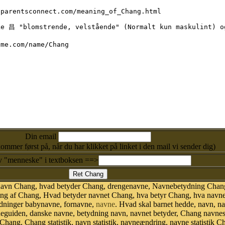
Din email
kommer først på, når du har klikket på linket i den mail vi sender dig)
v "menneske" i textboksen ==>
 navn Chang, hvad betyder Chang, drengenavne, Navnebetydning Chan
g af Chang, Hvad betyder navnet Chang, hva betyr Chang, hva navnet
dninger babynavne, fornavne,
navne
. Hvad skal barnet hedde, navn, n
vneguiden, danske navne, betydning navn, navnet betyder, Chang navn
 Chang, Chang statistik, navn statistik, navneændring, navne statistik