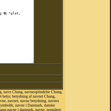
g, navn Chang, navneoprindelse Chang,
 betyr, betydning af navnet Chang,
avne, navnet, navne betydning, navnes
esymbolik, navne i Danmark, danske
 Chang,navne i danmark, navne, populære