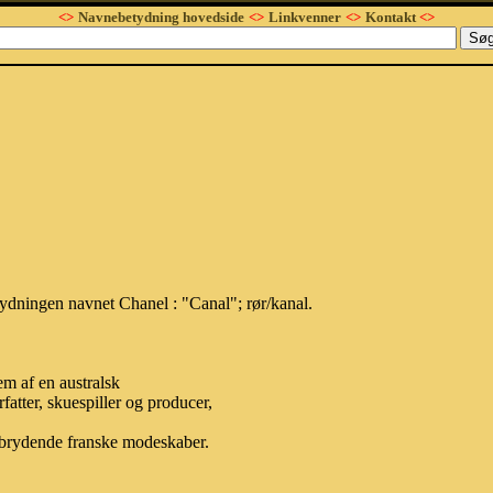
<>
Navnebetydning hovedside
<>
Linkvenner
<>
Kontakt
<>
tydningen navnet Chanel : "Canal"; rør/kanal.
m af en australsk
atter, skuespiller og producer,
ebrydende franske modeskaber.