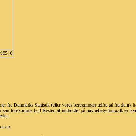
1985: 0
er fra Danmarks Statistik (eller vores beregninger udfra tal fra dem),
r kan forekomme fejl! Resten af indholdet på navnebetydning.dk er lave
heden.
ansvar.