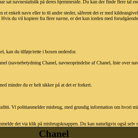
ar sat navnestatistik på deres hjemmeside. Du kan der finde flere tal end
et enkelt navn eller to til andre steder, såfremt det er med kildeangiv
vis du vil kopiere fra flere navne, er det kun iorden med forudgående sk
 kan du tilføje/rette i boxen nedenfor.
hanel (navnebetydning Chanel, navneoprindelse af Chanel, liste over n
med mindre du er helt sikker på at det er forkert.
afitti. Vi politianmelder misbrug, med grundig information om hvori m
nmelde det via klik på misbrugsknappen. Du kan naturligvis også selv re
Chanel