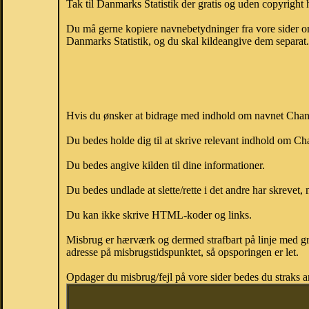
Tak til Danmarks Statistik der gratis og uden copyright h
Du må gerne kopiere navnebetydninger fra vore sider om 
Danmarks Statistik, og du skal kildeangive dem separat. H
Hvis du ønsker at bidrage med indhold om navnet Chanel,
Du bedes holde dig til at skrive relevant indhold om C
Du bedes angive kilden til dine informationer.
Du bedes undlade at slette/rette i det andre har skrevet, 
Du kan ikke skrive HTML-koder og links.
Misbrug er hærværk og dermed strafbart på linje med gr
adresse på misbrugstidspunktet, så opsporingen er let.
Opdager du misbrug/fejl på vore sider bedes du straks a