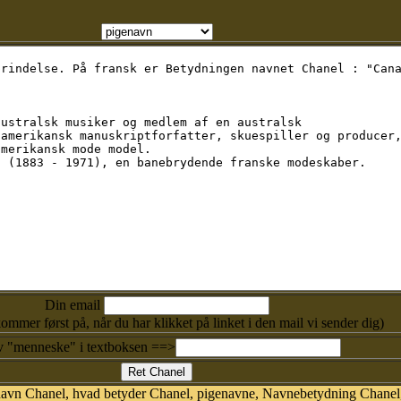
Din email
kommer først på, når du har klikket på linket i den mail vi sender dig)
v "menneske" i textboksen ==>
navn Chanel, hvad betyder Chanel, pigenavne, Navnebetydning Chanel